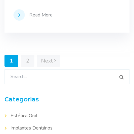
Read More
Paginação
1
2
Next
dos
Pesquisar
por:
conteúdos
Categorias
Estética Oral
Implantes Dentários